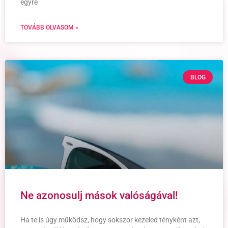
egyre
TOVÁBB OLVASOM »
BLOG
Ne azonosulj mások valóságával!
Ha te is úgy működsz, hogy sokszor kezeled tényként azt,