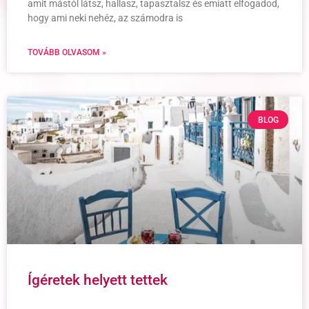
amit mástól látsz, hallasz, tapasztalsz és emiatt elfogadod,
hogy ami neki nehéz, az számodra is
TOVÁBB OLVASOM »
BLOG
Ígéretek helyett tettek