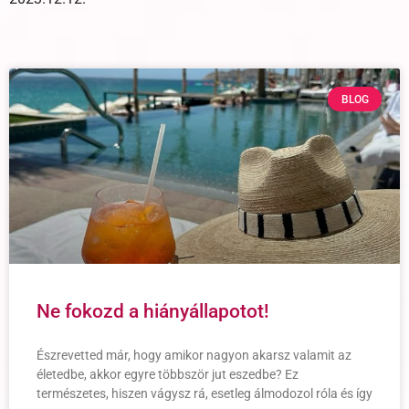
BLOG
Ne fokozd a hiányállapotot!
Észrevetted már, hogy amikor nagyon akarsz valamit az
életedbe, akkor egyre többször jut eszedbe? Ez
természetes, hiszen vágysz rá, esetleg álmodozol róla és így