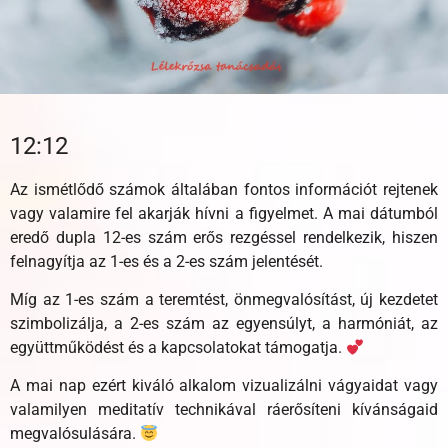
12:12
Az ismétlődő számok általában fontos információt rejtenek
vagy valamire fel akarják hívni a figyelmet. A mai dátumból
eredő dupla 12-es szám erős rezgéssel rendelkezik, hiszen
felnagyítja az 1-es és a 2-es szám jelentését.
Míg az 1-es szám a teremtést, önmegvalósítást, új kezdetet
szimbolizálja, a 2-es szám az egyensúlyt, a harmóniát, az
együttműködést és a kapcsolatokat támogatja.
A mai nap ezért kiváló alkalom vizualizálni vágyaidat vagy
valamilyen meditatív technikával ráerősíteni kívánságaid
megvalósulására.