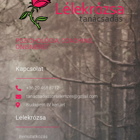
PSZICHOLÓGIA, COACHING,
ÖNISMERET
Kapcsolat
+36 20 468 8712
tanacsadassorselemzes@gmail.com
Budapest, IV. kerület
Lélekrózsa
Bemutatkozás