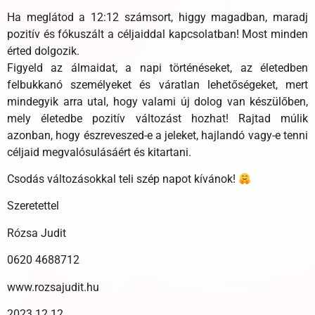
Ha meglátod a 12:12 számsort, higgy magadban, maradj
pozitív és fókuszált a céljaiddal kapcsolatban! Most minden
érted dolgozik.
Figyeld az álmaidat, a napi történéseket, az életedben
felbukkanó személyeket és váratlan lehetőségeket, mert
mindegyik arra utal, hogy valami új dolog van készülőben,
mely életedbe pozitív változást hozhat! Rajtad múlik
azonban, hogy észreveszed-e a jeleket, hajlandó vagy-e tenni
céljaid megvalósulásáért és kitartani.
Csodás változásokkal teli szép napot kívánok!
Szeretettel
Rózsa Judit
0620 4688712
www.rozsajudit.hu
2023.12.12.