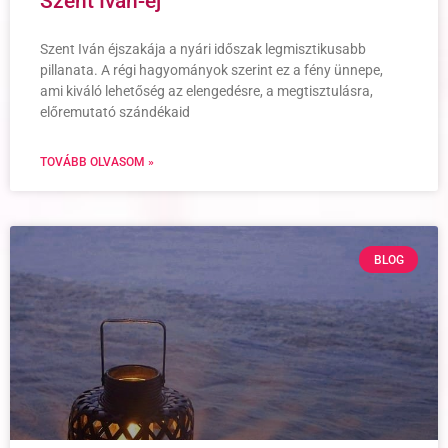
Szent Iván-éj
Szent Iván éjszakája a nyári időszak legmisztikusabb
pillanata. A régi hagyományok szerint ez a fény ünnepe,
ami kiváló lehetőség az elengedésre, a megtisztulásra,
előremutató szándékaid
TOVÁBB OLVASOM »
BLOG