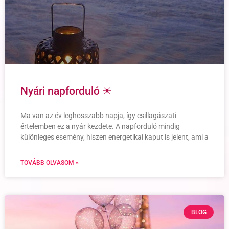
Nyári napforduló ☀
Ma van az év leghosszabb napja, így csillagászati
értelemben ez a nyár kezdete. A napforduló mindig
különleges esemény, hiszen energetikai kaput is jelent, ami a
TOVÁBB OLVASOM »
BLOG