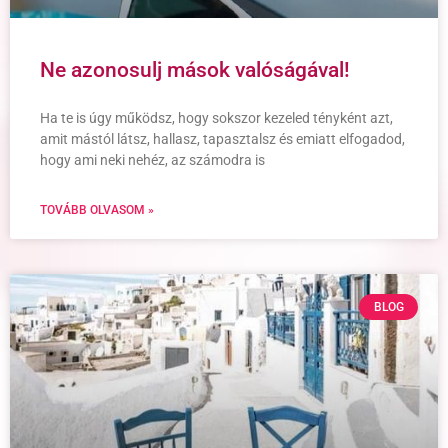
Ne azonosulj mások valóságával!
Ha te is úgy működsz, hogy sokszor kezeled tényként azt,
amit mástól látsz, hallasz, tapasztalsz és emiatt elfogadod,
hogy ami neki nehéz, az számodra is
TOVÁBB OLVASOM »
BLOG