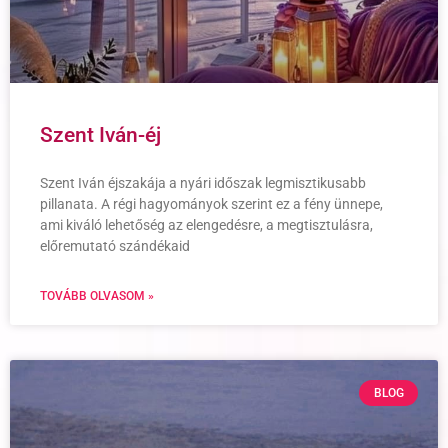
Szent Iván-éj
Szent Iván éjszakája a nyári időszak legmisztikusabb
pillanata. A régi hagyományok szerint ez a fény ünnepe,
ami kiváló lehetőség az elengedésre, a megtisztulásra,
előremutató szándékaid
TOVÁBB OLVASOM »
BLOG