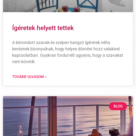
Ígéretek helyett tettek
A kimondott szavak és szépen hangzó ígéretek néha
kevésnek bizonyulnak, hogy helyes döntést hozz valakivel
kapcsolatban. Gyakran fordul elő ugyanis, hogy a szavakat
nem követik
TOVÁBB OLVASOM »
BLOG