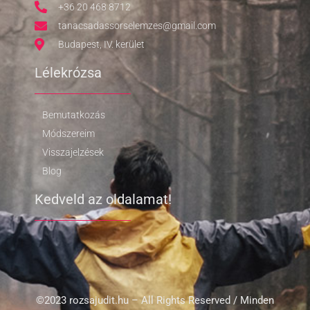
+36 20 468 8712
tanacsadassorselemzes@gmail.com
Budapest, IV. kerület
Lélekrózsa
Bemutatkozás
Módszereim
Visszajelzések
Blog
Kedveld az oldalamat!
©2023 rozsajudit.hu – All Rights Reserved / Minden