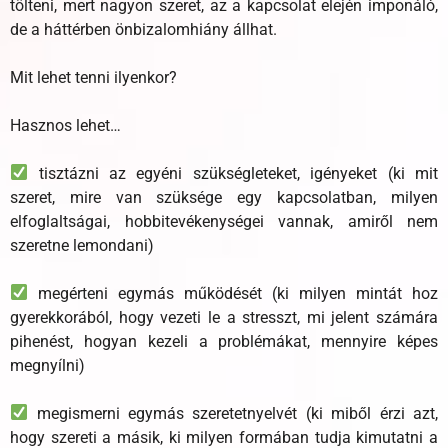
tölteni, mert nagyon szeret, az a kapcsolat elején imponáló,
de a háttérben önbizalomhiány állhat.
Mit lehet tenni ilyenkor?
Hasznos lehet…
tisztázni az egyéni szükségleteket, igényeket (ki mit
szeret, mire van szüksége egy kapcsolatban, milyen
elfoglaltságai, hobbitevékenységei vannak, amiről nem
szeretne lemondani)
megérteni egymás működését (ki milyen mintát hoz
gyerekkorából, hogy vezeti le a stresszt, mi jelent számára
pihenést, hogyan kezeli a problémákat, mennyire képes
megnyílni)
megismerni egymás szeretetnyelvét (ki miből érzi azt,
hogy szereti a másik, ki milyen formában tudja kimutatni a