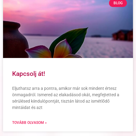
BLOG
Kapcsolj át!
Eljuthatsz arra a pontra, amikor már sok mindent értesz
önmagadról. Ismered az elakadásod okát, megfejtetted a
sérülésed kiindulópontját, tisztán látod az ismétlődő
mintáidat és azt
TOVÁBB OLVASOM »