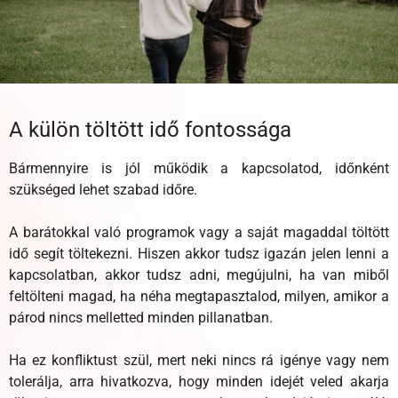
A külön töltött idő fontossága
Bármennyire is jól működik a kapcsolatod, időnként
szükséged lehet szabad időre.
A barátokkal való programok vagy a saját magaddal töltött
idő segít töltekezni. Hiszen akkor tudsz igazán jelen lenni a
kapcsolatban, akkor tudsz adni, megújulni, ha van miből
feltölteni magad, ha néha megtapasztalod, milyen, amikor a
párod nincs melletted minden pillanatban.
Ha ez konfliktust szül, mert neki nincs rá igénye vagy nem
tolerálja, arra hivatkozva, hogy minden idejét veled akarja