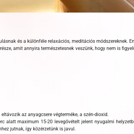
lásnak és a különféle relaxációs, meditációs módszereknek. Emi
része, amit annyira természetesnek veszünk, hogy nem is figyelü
g eltávozik az anyagcsere végterméke, a szén-dioxid.
 alatt maximum 15-20 levegővételt jelent nyugalmi helyzetben
hez jutnak, így közérzetünk is javul.