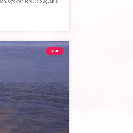
ban. Gyakran fordul elő ugyanis,
BLOG