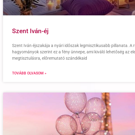
Szent Iván-éj
Szent Iván éjszakája a nyári időszak legmisztikusabb pillanata. A r
hagyományok szerint ez a fény ünnepe, ami kiváló lehetőség az el
megtisztulásra, előremutató szándékaid
TOVÁBB OLVASOM »