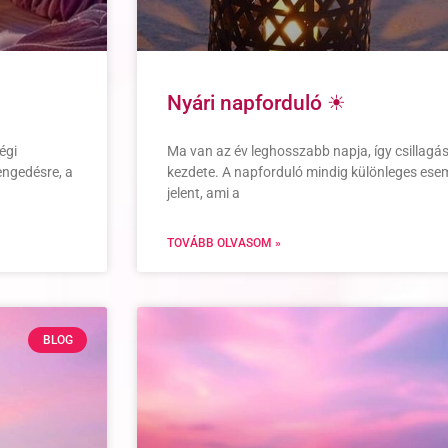
Nyári napforduló ☀
égi
Ma van az év leghosszabb napja, így csillagás
engedésre, a
kezdete. A napforduló mindig különleges esem
jelent, ami a
TOVÁBB OLVASOM »
BLOG