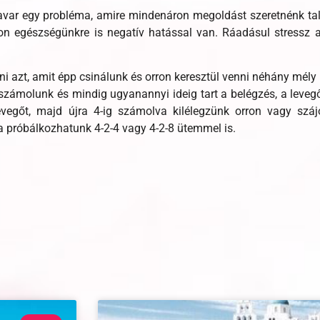
avar egy probléma, amire mindenáron megoldást szeretnénk ta
on egészségünkre is negatív hatással van. Ráadásul stressz 
i azt, amit épp csinálunk és orron keresztül venni néhány mély l
ámolunk és mindig ugyanannyi ideig tart a belégzés, a levegő b
evegőt, majd újra 4-ig számolva kilélegzünk orron vagy száj
a próbálkozhatunk 4-2-4 vagy 4-2-8 ütemmel is.