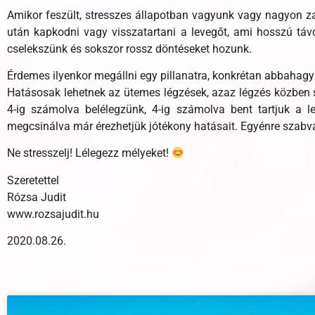
Amikor feszült, stresszes állapotban vagyunk vagy nagyon z
után kapkodni vagy visszatartani a levegőt, ami hosszú táv
cselekszünk és sokszor rossz döntéseket hozunk.
Érdemes ilyenkor megállni egy pillanatra, konkrétan abbahagyn
Hatásosak lehetnek az ütemes légzések, azaz légzés közben sz
4-ig számolva belélegzünk, 4-ig számolva bent tartjuk a l
megcsinálva már érezhetjük jótékony hatásait. Egyénre szabv
Ne stresszelj! Lélegezz mélyeket!
Szeretettel
Rózsa Judit
www.rozsajudit.hu
2020.08.26.