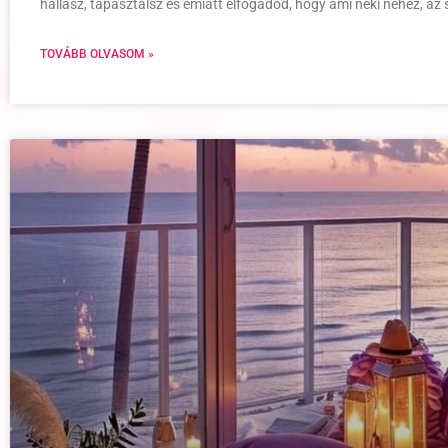
hallasz, tapasztalsz és emiatt elfogadod, hogy ami neki nehéz, az
TOVÁBB OLVASOM »