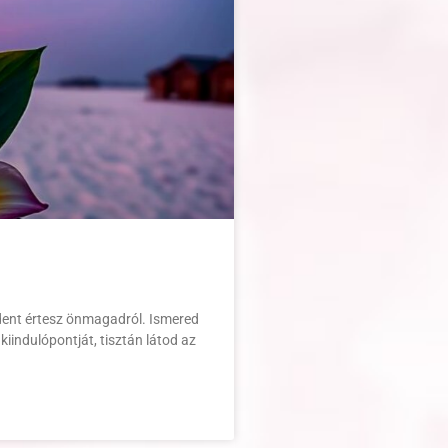
ndent értesz önmagadról. Ismered
kiindulópontját, tisztán látod az