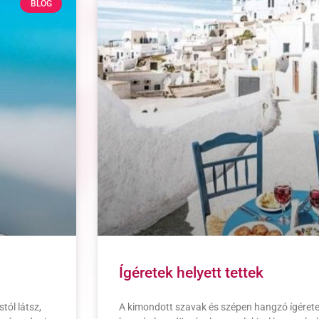
BLOG
Ígéretek helyett tettek
tól látsz,
A kimondott szavak és szépen hangzó ígéret