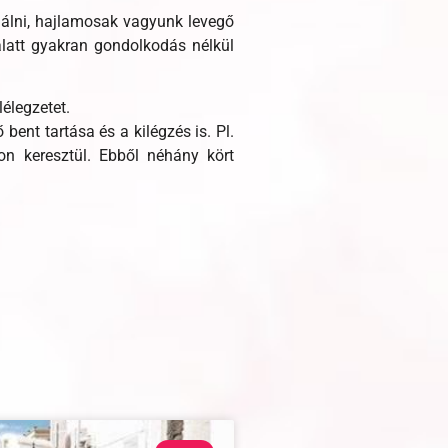
lálni, hajlamosak vagyunk levegő
alatt gyakran gondolkodás nélkül
élegzetet.
ent tartása és a kilégzés is. Pl.
on keresztül. Ebből néhány kört