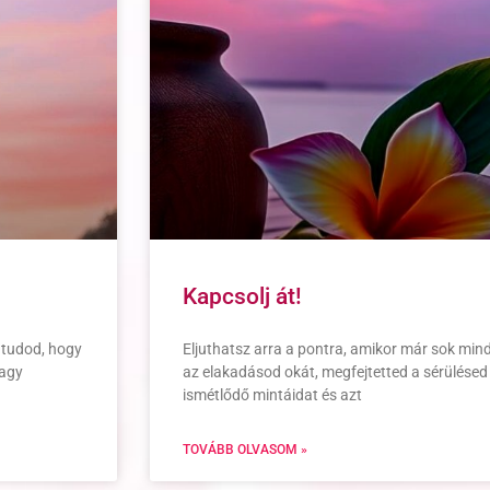
Kapcsolj át!
 tudod, hogy
Eljuthatsz arra a pontra, amikor már sok mi
vagy
az elakadásod okát, megfejtetted a sérülésed 
ismétlődő mintáidat és azt
TOVÁBB OLVASOM »