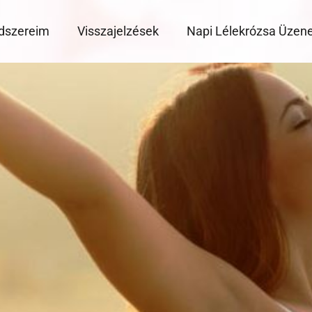
dszereim
Visszajelzések
Napi Lélekrózsa Üzen