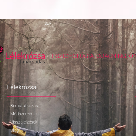
PSZICHOLÓGIA, COACHING, Ö
Lélekrózsa
Bemutatkozás
Módszereim
Visszajelzések
Blog