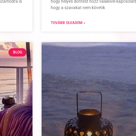
 számodra is
hogy helyes döntést hozz valakivel kapcsolat
hogy a szavakat nem követik
TOVÁBB OLVASOM »
BLOG