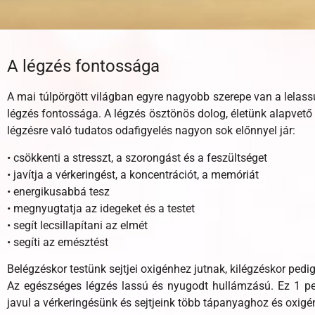
A légzés fontossága
A mai túlpörgött világban egyre nagyobb szerepe van a lelassu
légzés fontossága. A légzés ösztönös dolog, életünk alapvető 
légzésre való tudatos odafigyelés nagyon sok előnnyel jár:
• csökkenti a stresszt, a szorongást és a feszültséget
• javítja a vérkeringést, a koncentrációt, a memóriát
• energikusabbá tesz
• megnyugtatja az idegeket és a testet
• segít lecsillapítani az elmét
• segíti az emésztést
Belégzéskor testünk sejtjei oxigénhez jutnak, kilégzéskor pedi
Az egészséges légzés lassú és nyugodt hullámzású. Ez 1 perc
javul a vérkeringésünk és sejtjeink több tápanyaghoz és oxigén