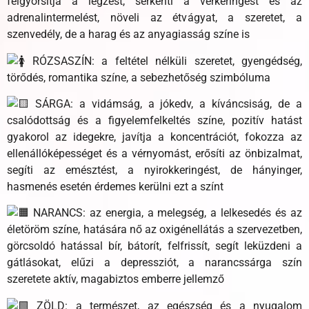
felgyorsítja a légzést, serkenti a vérkeringést és az
adrenalintermelést, növeli az étvágyat, a szeretet, a
szenvedély, de a harag és az anyagiasság színe is
RÓZSASZÍN: a feltétel nélküli szeretet, gyengédség,
törődés, romantika színe, a sebezhetőség szimbóluma
SÁRGA: a vidámság, a jókedv, a kíváncsiság, de a
csalódottság és a figyelemfelkeltés színe, pozitív hatást
gyakorol az idegekre, javítja a koncentrációt, fokozza az
ellenállóképességet és a vérnyomást, erősíti az önbizalmat,
segíti az emésztést, a nyirokkeringést, de hányinger,
hasmenés esetén érdemes kerülni ezt a színt
NARANCS: az energia, a melegség, a lelkesedés és az
életöröm színe, hatására nő az oxigénellátás a szervezetben,
görcsoldó hatással bír, bátorít, felfrissít, segít leküzdeni a
gátlásokat, elűzi a depressziót, a narancssárga szín
szeretete aktív, magabiztos emberre jellemző
ZÖLD: a természet, az egészség és a nyugalom