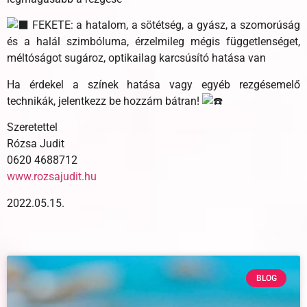
FEKETE: a hatalom, a sötétség, a gyász, a szomorúság
és a halál szimbóluma, érzelmileg mégis függetlenséget,
méltóságot sugároz, optikailag karcsúsító hatása van
Ha érdekel a színek hatása vagy egyéb rezgésemelő
technikák, jelentkezz be hozzám bátran!
Szeretettel
Rózsa Judit
0620 4688712
www.rozsajudit.hu
2022.05.15.
BLOG