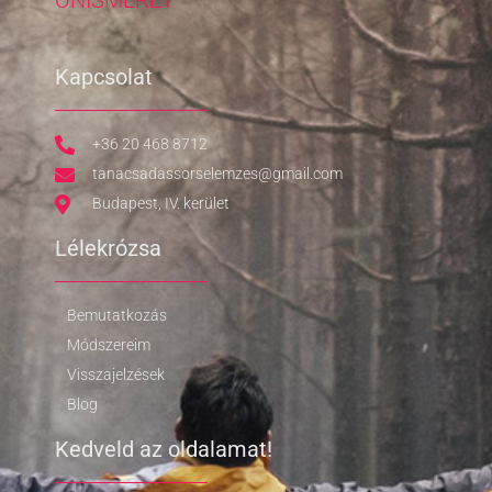
ÖNISMERET
Kapcsolat
+36 20 468 8712
tanacsadassorselemzes@gmail.com
Budapest, IV. kerület
Lélekrózsa
Bemutatkozás
Módszereim
Visszajelzések
Blog
Kedveld az oldalamat!