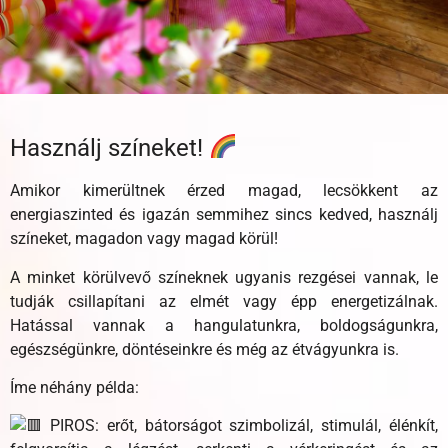
Használj színeket!
Amikor kimerültnek érzed magad, lecsökkent az
energiaszinted és igazán semmihez sincs kedved, használj
színeket, magadon vagy magad körül!
A minket körülvevő színeknek ugyanis rezgései vannak, le
tudják csillapítani az elmét vagy épp energetizálnak.
Hatással vannak a hangulatunkra, boldogságunkra,
egészségünkre, döntéseinkre és még az étvágyunkra is.
Íme néhány példa:
PIROS: erőt, bátorságot szimbolizál, stimulál, élénkít,