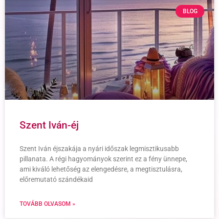
BLOG
Szent Iván-éj
Szent Iván éjszakája a nyári időszak legmisztikusabb
pillanata. A régi hagyományok szerint ez a fény ünnepe,
ami kiváló lehetőség az elengedésre, a megtisztulásra,
előremutató szándékaid
TOVÁBB OLVASOM »