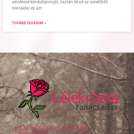
sérülésed kiindulópontját, tisztán látod az ismétlődő
mintáidat és azt
TOVÁBB OLVASOM »
PSZICHOLÓGIA, COACHING,