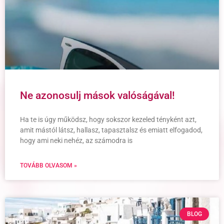
Ne azonosulj mások valóságával!
Ha te is úgy működsz, hogy sokszor kezeled tényként azt,
amit mástól látsz, hallasz, tapasztalsz és emiatt elfogadod,
hogy ami neki nehéz, az számodra is
TOVÁBB OLVASOM »
BLOG