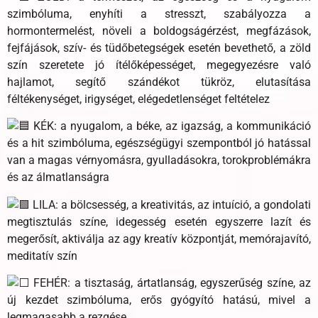
szimbóluma, enyhíti a stresszt, szabályozza a
hormontermelést, növeli a boldogságérzést, megfázások,
fejfájások, szív- és tüdőbetegségek esetén bevethető, a zöld
szín szeretete jó ítélőképességet, megegyezésre való
hajlamot, segítő szándékot tükröz, elutasítása
féltékenységet, irigységet, elégedetlenséget feltételez
KÉK: a nyugalom, a béke, az igazság, a kommunikáció
és a hit szimbóluma, egészségügyi szempontból jó hatással
van a magas vérnyomásra, gyulladásokra, torokproblémákra
és az álmatlanságra
LILA: a bölcsesség, a kreativitás, az intuíció, a gondolati
megtisztulás színe, idegesség esetén egyszerre lazít és
megerősít, aktiválja az agy kreatív központját, memórajavító,
meditatív szín
FEHÉR: a tisztaság, ártatlanság, egyszerűség színe, az
új kezdet szimbóluma, erős gyógyító hatású, mivel a
legmagasabb a rezgése