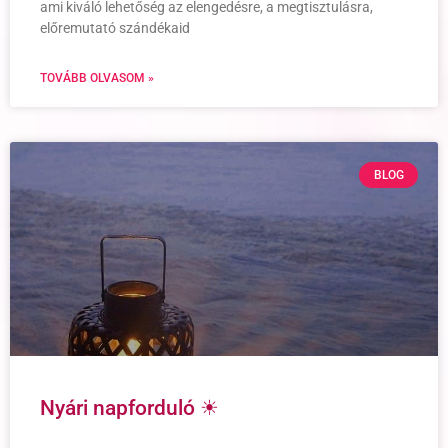
ami kiváló lehetőség az elengedésre, a megtisztulásra,
előremutató szándékaid
TOVÁBB OLVASOM »
BLOG
Nyári napforduló ☀