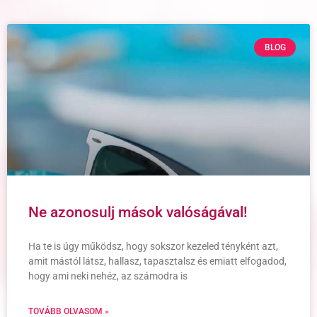
BLOG
Ne azonosulj mások valóságával!
Ha te is úgy működsz, hogy sokszor kezeled tényként azt,
amit mástól látsz, hallasz, tapasztalsz és emiatt elfogadod,
hogy ami neki nehéz, az számodra is
TOVÁBB OLVASOM »