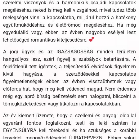
szerelmi viszonyok és a harmonikus családi kapcsolatok
megéléséhez neked is meg kell vizsgálnod, mivel tudsz több
melegséget vinni a kapcsolatba, mi járul hozzá a hatékony
együttműködéshez és életörömöd megéléséhez. Ha még
egyedülálló vagy, ebben az évben nagyobb eséllyel lesz
lehetőséged romantikus kiteljesedésre.
A jogi ügyek és az IGAZSÁGOSSÁG minden területen
hangsúlyos lesz, ezért figyelj a szabályok betartására. A
felelőtlenül tett ígéretek, a teljesítendő elvárások figyelmen
kívül hagyása, a szerződésekkel kapcsolatos
figyelmetlenségek ebben az évben visszaüthetnek vagy
előfordulhat, hogy meg kell védened magad. Nem érdemes
még egy apró bírság befizetését sem halogatni, bliccelni a
tömegközlekedésen vagy titkolózni a kapcsolatokban.
Az év kiemelt üzenete, hogy a szellemi és anyagi oldallal
egyaránt fontos foglalkozni, testi és lelki szinten is
EGYENSÚLYRA kell törekedni és ha szükséges a korábbi
terveidet, meggyőződéseidet ÚJRATERVEZNI. Ebben sokat