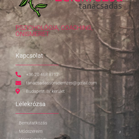
PSZICHOLÓGIA, COACHING,
ÖNISMERET
Kapcsolat
+36 20 468 8712
tanacsadassorselemzes@gmail.com
Budapest, IV. kerület
Lélekrózsa
Bemutatkozás
Módszereim