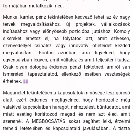
formájában mutatkozik meg.
Munka, karrier, pénz tekintetében kedvező lehet az év nagy
tervek megvalósításához, új projektek, vállalkozások
indításához vagy előnyösebb pozícióba jutáshoz. Komoly
sikereket érhetsz el, ha folytatod azt, amit szívesen,
szenvedéllyel csinálsz vagy innovatív ötleteidet kezded
megvalósítani. Fontos azonban arra figyelned, hogy
egyensúlyban legyen, amit vállalsz és amit teljesíteni tudsz.
Csak olyan dologba érdemes pénzt fektetned, amiről van
ismereted, tapasztalatod, ellenkező esetben veszteségek
érhetnek.
Magánélet tekintetében a kapcsolatok minősége lesz górcső
alatt, ezért érdemes megfigyelned, hogy hordozol-e még
valakivel kapcsolatban haragot, neheztelést, bűntudatot, ami
miatt esetleg korlátozod magad és nem azt éled, amit
szeretnél. A MEGBOCSÁTÁS sokat segíthet lelki, érzelmi
terheid letételében és kapcsolataid javulásában. A tiszta