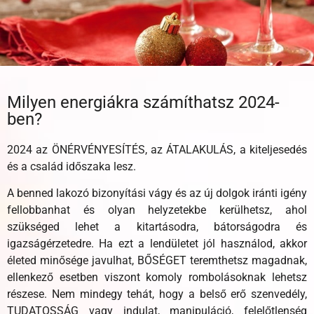
Milyen energiákra számíthatsz 2024-
ben?
2024 az ÖNÉRVÉNYESÍTÉS, az ÁTALAKULÁS, a kiteljesedés
és a család időszaka lesz.
A benned lakozó bizonyítási vágy és az új dolgok iránti igény
fellobbanhat és olyan helyzetekbe kerülhetsz, ahol
szükséged lehet a kitartásodra, bátorságodra és
igazságérzetedre. Ha ezt a lendületet jól használod, akkor
életed minősége javulhat, BŐSÉGET teremthetsz magadnak,
ellenkező esetben viszont komoly rombolásoknak lehetsz
részese. Nem mindegy tehát, hogy a belső erő szenvedély,
TUDATOSSÁG vagy indulat, manipuláció, felelőtlenség