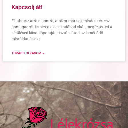
Kapcsolj át!
Eljuthatsz arra a pontra, amikor már sok mindent értesz
önmagadról. Ismered az elakadásod okát, megfejtetted a
sérülésed kiindulópontját, tisztán látod az ismétlődő
mintáidat és azt
TOVÁBB OLVASOM »