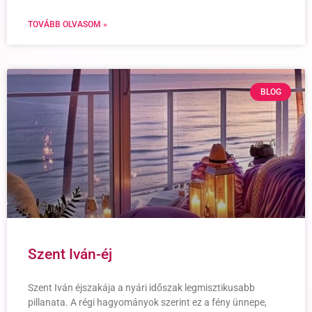
TOVÁBB OLVASOM »
BLOG
Szent Iván-éj
Szent Iván éjszakája a nyári időszak legmisztikusabb
pillanata. A régi hagyományok szerint ez a fény ünnepe,