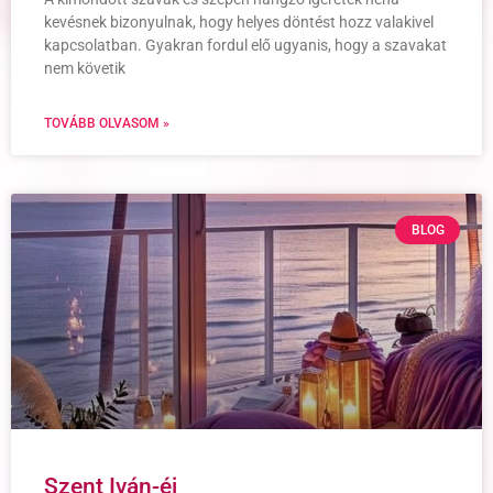
kevésnek bizonyulnak, hogy helyes döntést hozz valakivel
kapcsolatban. Gyakran fordul elő ugyanis, hogy a szavakat
nem követik
TOVÁBB OLVASOM »
BLOG
Szent Iván-éj