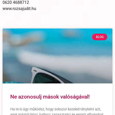
0620 4688712
www.rozsajudit.hu
BLOG
Ne azonosulj mások valóságával!
Ha te is úgy működsz, hogy sokszor kezeled tényként azt,
amit mástól látsz, hallasz, tapasztalsz és emiatt elfogadod,