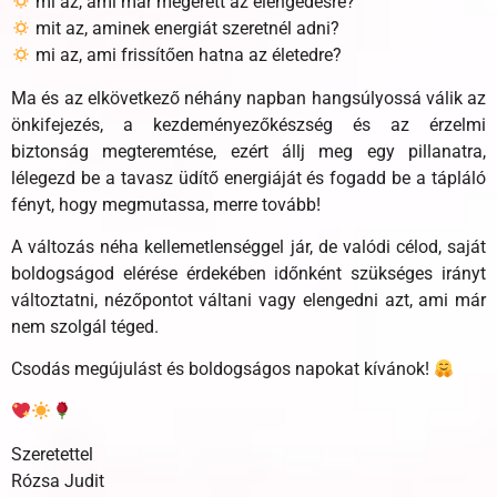
mi az, ami már megérett az elengedésre?
mit az, aminek energiát szeretnél adni?
mi az, ami frissítően hatna az életedre?
Ma és az elkövetkező néhány napban hangsúlyossá válik az
önkifejezés, a kezdeményezőkészség és az érzelmi
biztonság megteremtése, ezért állj meg egy pillanatra,
lélegezd be a tavasz üdítő energiáját és fogadd be a tápláló
fényt, hogy megmutassa, merre tovább!
A változás néha kellemetlenséggel jár, de valódi célod, saját
boldogságod elérése érdekében időnként szükséges irányt
változtatni, nézőpontot váltani vagy elengedni azt, ami már
nem szolgál téged.
Csodás megújulást és boldogságos napokat kívánok!
Szeretettel
Rózsa Judit