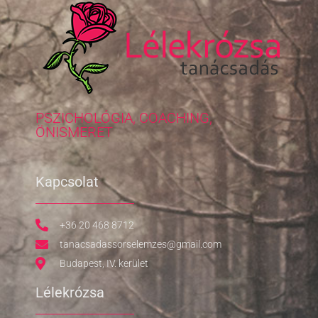
PSZICHOLÓGIA, COACHING,
ÖNISMERET
Kapcsolat
+36 20 468 8712
tanacsadassorselemzes@gmail.com
Budapest, IV. kerület
Lélekrózsa