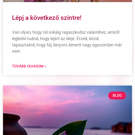
Lépj a következő szintre!
Van olyan, hogy túl sokáig ragaszkodsz valamihez, amiről
legbelül tudod, hogy lejárt az ideje. Érzed, látod,
tapasztalod, hogy fáj, lenyom, kimerít vagy egyszerűen már
nem
TOVÁBB OLVASOM »
BLOG