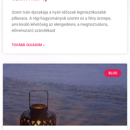
Szent Iván éjszakája a nyári időszak legmisztikusabb
pillanata. A régi hagyományok szerint ez a fény ünnepe,
ami kiváló lehetőség az elengedésre, a megtisztulásra,
előremutató szándékaid
TOVÁBB OLVASOM »
BLOG