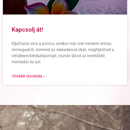
Kapcsolj át!
Eljuthatsz arra a pontra, amikor már sok mindent értesz
önmagadról. Ismered az elakadásod okát, megfejtetted a
sérülésed kiindulópontját, tisztán látod az ismétlődő
mintáidat és azt
TOVÁBB OLVASOM »