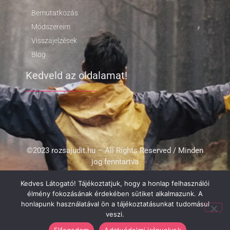
Bemutatkozás
Módszereim
Visszajelzések
Blog
Kedveld az oldalamat!
©2023 rozsajudit.hu – All Rights Reserved / Minden
jog fenntartva
Kedves Látogató! Tájékoztatjuk, hogy a honlap felhasználói
Adatvédelem
Impresszum
élmény fokozásának érdekében sütiket alkalmazunk. A
honlapunk használatával ön a tájékoztatásunkat tudomásul
Made by
pwk.hu
veszi.
Elfogadom
Adatvédelmi irányelvek