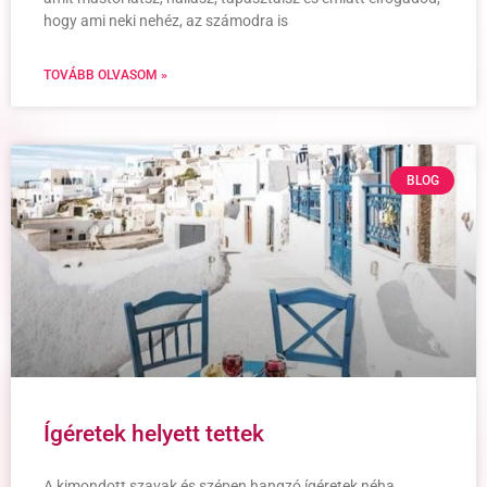
hogy ami neki nehéz, az számodra is
TOVÁBB OLVASOM »
BLOG
Ígéretek helyett tettek
A kimondott szavak és szépen hangzó ígéretek néha