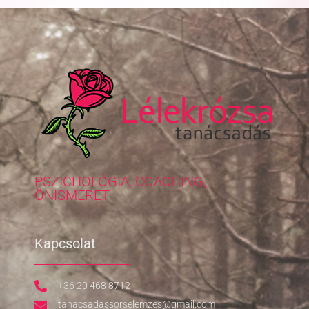
PSZICHOLÓGIA, COACHING,
ÖNISMERET
Kapcsolat
+36 20 468 8712
tanacsadassorselemzes@gmail.com