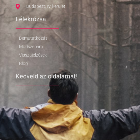
Budapest, IV. kerület
Lélekrózsa
Bemutatkozás
Módszereim
Visszajelzések
Blog
Kedveld az oldalamat!