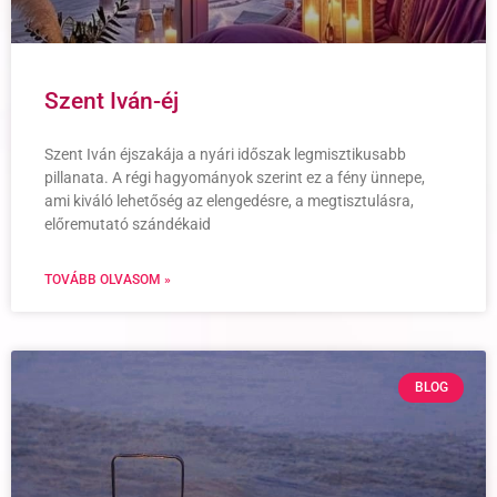
Szent Iván-éj
Szent Iván éjszakája a nyári időszak legmisztikusabb
pillanata. A régi hagyományok szerint ez a fény ünnepe,
ami kiváló lehetőség az elengedésre, a megtisztulásra,
előremutató szándékaid
TOVÁBB OLVASOM »
BLOG