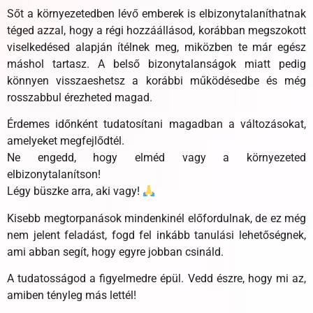
Sőt a környezetedben lévő emberek is elbizonytalaníthatnak
téged azzal, hogy a régi hozzáállásod, korábban megszokott
viselkedésed alapján ítélnek meg, miközben te már egész
máshol tartasz. A belső bizonytalanságok miatt pedig
könnyen visszaeshetsz a korábbi működésedbe és még
rosszabbul érezheted magad.
Érdemes időnként tudatosítani magadban a változásokat,
amelyeket megfejlődtél.
Ne engedd, hogy elméd vagy a környezeted
elbizonytalanítson!
Légy büszke arra, aki vagy!
Kisebb megtorpanások mindenkinél előfordulnak, de ez még
nem jelent feladást, fogd fel inkább tanulási lehetőségnek,
ami abban segít, hogy egyre jobban csináld.
A tudatosságod a figyelmedre épül. Vedd észre, hogy mi az,
amiben tényleg más lettél!