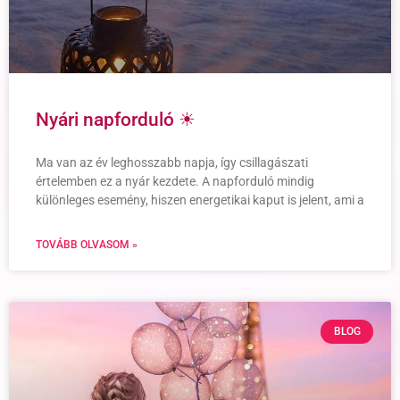
Nyári napforduló ☀
Ma van az év leghosszabb napja, így csillagászati
értelemben ez a nyár kezdete. A napforduló mindig
különleges esemény, hiszen energetikai kaput is jelent, ami a
TOVÁBB OLVASOM »
BLOG