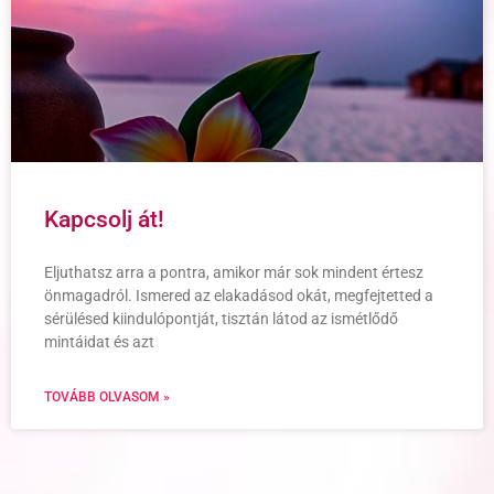
Kapcsolj át!
Eljuthatsz arra a pontra, amikor már sok mindent értesz
önmagadról. Ismered az elakadásod okát, megfejtetted a
sérülésed kiindulópontját, tisztán látod az ismétlődő
mintáidat és azt
TOVÁBB OLVASOM »