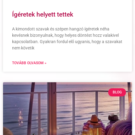
Ígéretek helyett tettek
A kimondott szavak és szépen hangzó ígéretek néha
kevésnek bizonyulnak, hogy helyes döntést hozz valakivel
kapcsolatban. Gyakran fordul elő ugyanis, hogy a szavakat
nem követik
TOVÁBB OLVASOM »
BLOG