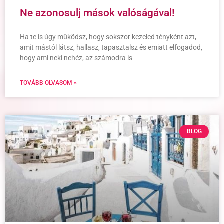
Ne azonosulj mások valóságával!
Ha te is úgy működsz, hogy sokszor kezeled tényként azt,
amit mástól látsz, hallasz, tapasztalsz és emiatt elfogadod,
hogy ami neki nehéz, az számodra is
TOVÁBB OLVASOM »
BLOG