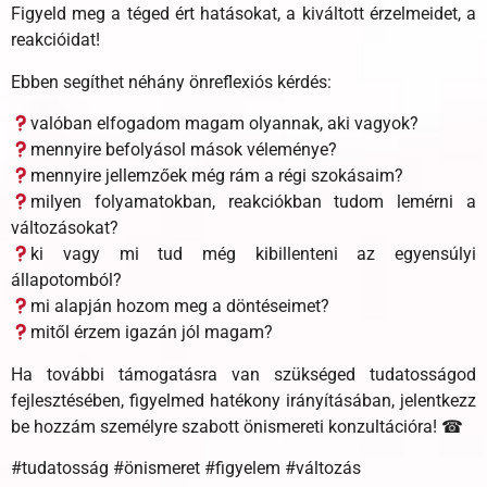
Figyeld meg a téged ért hatásokat, a kiváltott érzelmeidet, a
reakcióidat!
Ebben segíthet néhány önreflexiós kérdés:
valóban elfogadom magam olyannak, aki vagyok?
mennyire befolyásol mások véleménye?
mennyire jellemzőek még rám a régi szokásaim?
milyen folyamatokban, reakciókban tudom lemérni a
változásokat?
ki vagy mi tud még kibillenteni az egyensúlyi
állapotomból?
mi alapján hozom meg a döntéseimet?
mitől érzem igazán jól magam?
Ha további támogatásra van szükséged tudatosságod
fejlesztésében, figyelmed hatékony irányításában, jelentkezz
be hozzám személyre szabott önismereti konzultációra! ☎
#tudatosság #önismeret #figyelem #változás