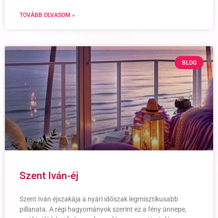
TOVÁBB OLVASOM »
BLOG
Szent Iván-éj
Szent Iván éjszakája a nyári időszak legmisztikusabb
pillanata. A régi hagyományok szerint ez a fény ünnepe,