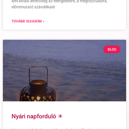
ami kiváló lehetőség az elengedésre, a megtisztulásra,
előremutató szándékaid
TOVÁBB OLVASOM »
BLOG
Nyári napforduló ☀