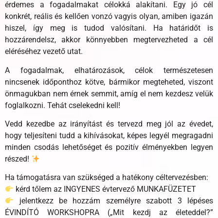
érdemes a fogadalmakat célokká alakítani. Egy jó cél
konkrét, reális és kellően vonzó vagyis olyan, amiben igazán
hiszel, így meg is tudod valósítani. Ha határidőt is
hozzárendelsz, akkor könnyebben megtervezheted a cél
eléréséhez vezető utat.
A fogadalmak, elhatározások, célok természetesen
nincsenek időponthoz kötve, bármikor megteheted, viszont
önmagukban nem érnek semmit, amíg el nem kezdesz velük
foglalkozni. Tehát cselekedni kell!
Vedd kezedbe az irányítást és tervezd meg jól az évedet,
hogy teljesíteni tudd a kihívásokat, képes legyél megragadni
minden csodás lehetőséget és pozitív élményekben legyen
részed!
Ha támogatásra van szükséged a hatékony céltervezésben:
kérd tőlem az INGYENES évtervező MUNKAFÜZETET
jelentkezz be hozzám személyre szabott 3 lépéses
ÉVINDÍTÓ WORKSHOPRA („Mit kezdj az életeddel?”