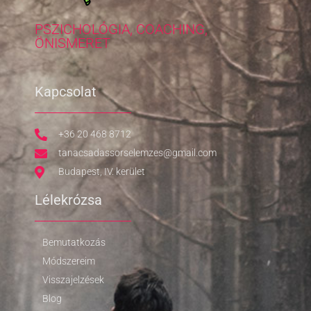
PSZICHOLÓGIA, COACHING,
ÖNISMERET
Kapcsolat
+36 20 468 8712
tanacsadassorselemzes@gmail.com
Budapest, IV. kerület
Lélekrózsa
Bemutatkozás
Módszereim
Visszajelzések
Blog