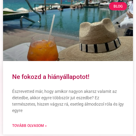
BLOG
Ne fokozd a hiányállapotot!
Észrevetted már, hogy amikor nagyon akarsz valamit az
életedbe, akkor egyre többször jut eszedbe? Ez
természetes, hiszen vágysz rá, esetleg álmodozol róla és így
egyre
TOVÁBB OLVASOM »