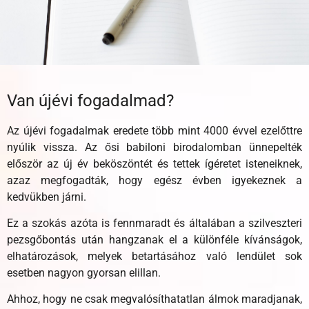
Van újévi fogadalmad?
Az újévi fogadalmak eredete több mint 4000 évvel ezelőttre
nyúlik vissza. Az ősi babiloni birodalomban ünnepelték
először az új év beköszöntét és tettek ígéretet isteneiknek,
azaz megfogadták, hogy egész évben igyekeznek a
kedvükben járni.
Ez a szokás azóta is fennmaradt és általában a szilveszteri
pezsgőbontás után hangzanak el a különféle kívánságok,
elhatározások, melyek betartásához való lendület sok
esetben nagyon gyorsan elillan.
Ahhoz, hogy ne csak megvalósíthatatlan álmok maradjanak,