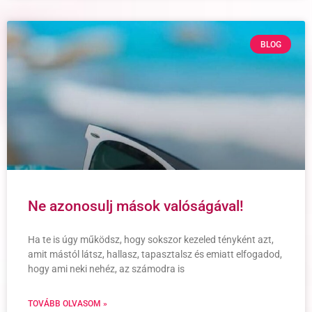
BLOG
Ne azonosulj mások valóságával!
Ha te is úgy működsz, hogy sokszor kezeled tényként azt,
amit mástól látsz, hallasz, tapasztalsz és emiatt elfogadod,
hogy ami neki nehéz, az számodra is
TOVÁBB OLVASOM »