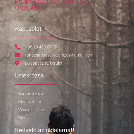
PSZICHOLÓGIA, COACHING,
ÖNISMERET
Kapcsolat
+36 20 468 8712
tanacsadassorselemzes@gmail.com
Budapest, IV. kerület
Lélekrózsa
Bemutatkozás
Módszereim
Visszajelzések
Blog
Kedveld az oldalamat!