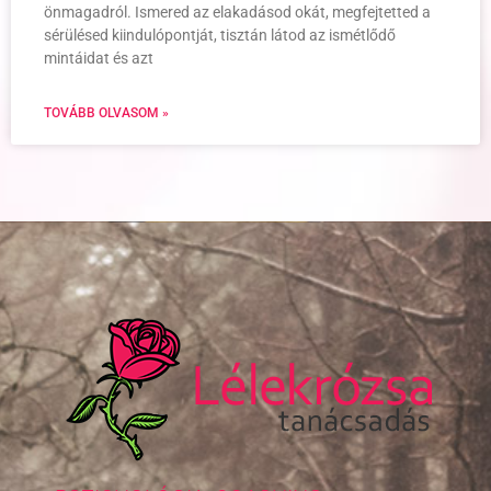
önmagadról. Ismered az elakadásod okát, megfejtetted a
sérülésed kiindulópontját, tisztán látod az ismétlődő
mintáidat és azt
TOVÁBB OLVASOM »