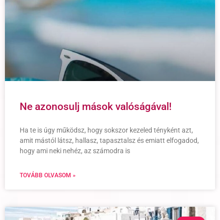
Ne azonosulj mások valóságával!
Ha te is úgy működsz, hogy sokszor kezeled tényként azt,
amit mástól látsz, hallasz, tapasztalsz és emiatt elfogadod,
hogy ami neki nehéz, az számodra is
TOVÁBB OLVASOM »