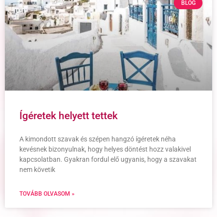
BLOG
Ígéretek helyett tettek
A kimondott szavak és szépen hangzó ígéretek néha
kevésnek bizonyulnak, hogy helyes döntést hozz valakivel
kapcsolatban. Gyakran fordul elő ugyanis, hogy a szavakat
nem követik
TOVÁBB OLVASOM »