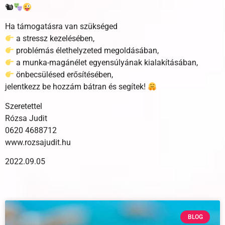
🐿
Ha támogatásra van szükséged
a stressz kezelésében,
problémás élethelyzeted megoldásában,
a munka-magánélet egyensúlyának kialakításában,
önbecsülésed erősítésében,
jelentkezz be hozzám bátran és segítek!
Szeretettel
Rózsa Judit
0620 4688712
www.rozsajudit.hu
2022.09.05
BLOG