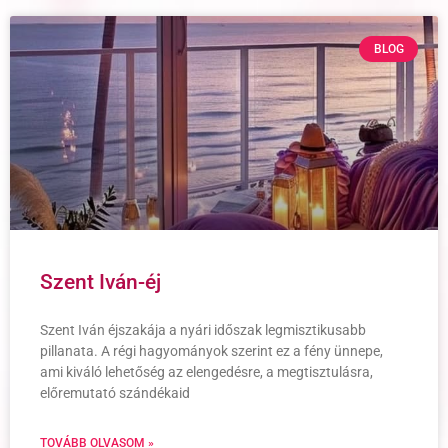
BLOG
Szent Iván-éj
Szent Iván éjszakája a nyári időszak legmisztikusabb
pillanata. A régi hagyományok szerint ez a fény ünnepe,
ami kiváló lehetőség az elengedésre, a megtisztulásra,
előremutató szándékaid
TOVÁBB OLVASOM »