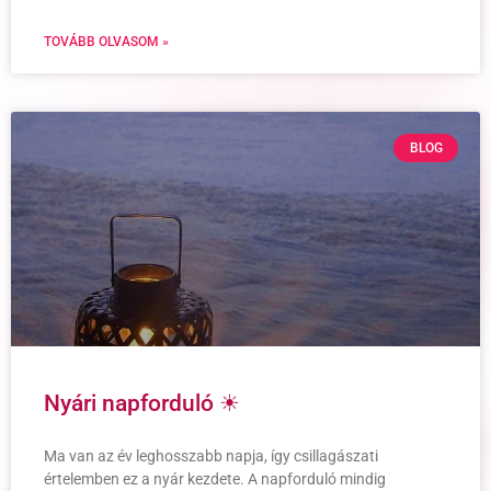
TOVÁBB OLVASOM »
BLOG
Nyári napforduló ☀
Ma van az év leghosszabb napja, így csillagászati
értelemben ez a nyár kezdete. A napforduló mindig