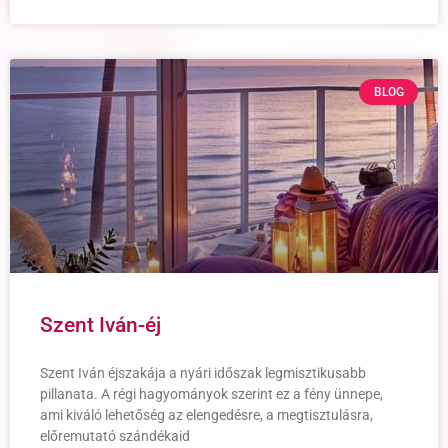
BLOG
Szent Iván-éj
Szent Iván éjszakája a nyári időszak legmisztikusabb
pillanata. A régi hagyományok szerint ez a fény ünnepe,
ami kiváló lehetőség az elengedésre, a megtisztulásra,
előremutató szándékaid