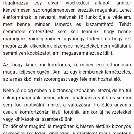
fogalmazva egy olyan viselkedési állapot, amikor
kényelmesen, szorongásmentesen érezzük magunkat. Lehet
életformának is nevezni, melynek fő funkciója a védelem,
mert benne minden ismerős és kiszámítható. Tehát
semmiféle erőfeszítést sem kell tennünk, hogy benne
maradjunk, mindig minden ugyanúgy történik és hogy ezt
megőrizzük, elkerülünk bizonyos helyzeteket, nem vállalunk
semmilyen kockázatot, ami megzavarná ezt az idillt.
Az, hogy kinek mi komfortos, ki miben érzi otthonosan
magát, teljesen egyéni. Ami az egyik embernek természetes,
az a másikból már szorongást vagy félelmet hozhat elő.
Néha jó dolog ebben a biztonsági zónában létezni, de ha túl
sokáig maradunk benne, idővel unalmassá válik és semmi
sem fog motiválni minket a változásra. Fejlődés ugyanis
csak a komfortzónán kívül történik, amikor új helyzetekkel
vagy kihívásokkal szembesülünk.
Ez időnként magától is megtörténik, hiszen életünk bizonyos
eseményei (költözés, kinevezés, új szerelem) máris megtörik