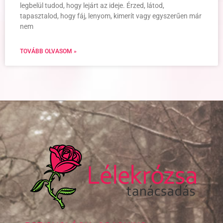
legbelül tudod, hogy lejárt az ideje. Érzed, látod,
tapasztalod, hogy fáj, lenyom, kimerít vagy egyszerűen már
nem
TOVÁBB OLVASOM »