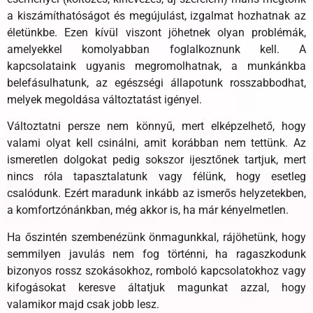
a kiszámíthatóságot és megújulást, izgalmat hozhatnak az
életünkbe. Ezen kívül viszont jöhetnek olyan problémák,
amelyekkel komolyabban foglalkoznunk kell. A
kapcsolataink ugyanis megromolhatnak, a munkánkba
belefásulhatunk, az egészségi állapotunk rosszabbodhat,
melyek megoldása változtatást igényel.
Változtatni persze nem könnyű, mert elképzelhető, hogy
valami olyat kell csinálni, amit korábban nem tettünk. Az
ismeretlen dolgokat pedig sokszor ijesztőnek tartjuk, mert
nincs róla tapasztalatunk vagy félünk, hogy esetleg
csalódunk. Ezért maradunk inkább az ismerős helyzetekben,
a komfortzónánkban, még akkor is, ha már kényelmetlen.
Ha őszintén szembenézünk önmagunkkal, rájöhetünk, hogy
semmilyen javulás nem fog történni, ha ragaszkodunk
bizonyos rossz szokásokhoz, romboló kapcsolatokhoz vagy
kifogásokat keresve áltatjuk magunkat azzal, hogy
valamikor majd csak jobb lesz.