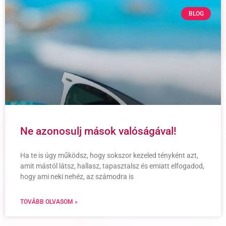
BLOG
Ne azonosulj mások valóságával!
Ha te is úgy működsz, hogy sokszor kezeled tényként azt,
amit mástól látsz, hallasz, tapasztalsz és emiatt elfogadod,
hogy ami neki nehéz, az számodra is
TOVÁBB OLVASOM »