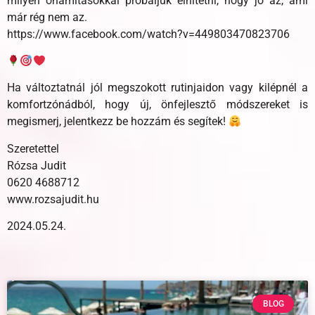
milyen önámításokkal próbáljuk elhitetni, hogy jó az, ami
már rég nem az.
https://www.facebook.com/watch?v=449803470823706
Ha változtatnál jól megszokott rutinjaidon vagy kilépnél a
komfortzónádból, hogy új, önfejlesztő módszereket is
megismerj, jelentkezz be hozzám és segítek!
Szeretettel
Rózsa Judit
0620 4688712
www.rozsajudit.hu
2024.05.24.
BLOG