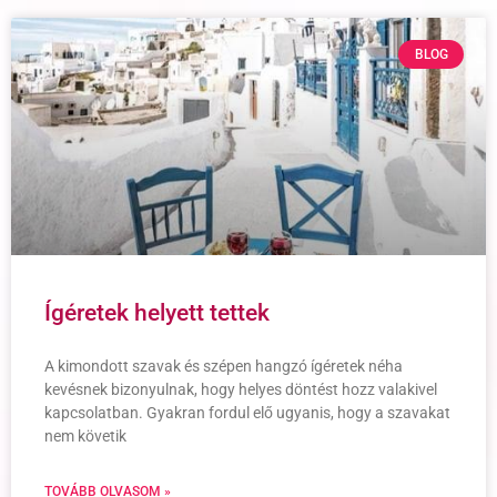
BLOG
Ígéretek helyett tettek
A kimondott szavak és szépen hangzó ígéretek néha
kevésnek bizonyulnak, hogy helyes döntést hozz valakivel
kapcsolatban. Gyakran fordul elő ugyanis, hogy a szavakat
nem követik
TOVÁBB OLVASOM »