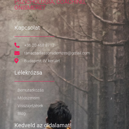
PSZICHOLÓGIA, COACHING,
ÖNISMERET
Kapcsolat
+36 20 468 8712
tanacsadassorselemzes@gmail.com
Budapest, IV. kerület
Lélekrózsa
Bemutatkozás
Módszereim
Visszajelzések
Blog
Kedveld az oldalamat!