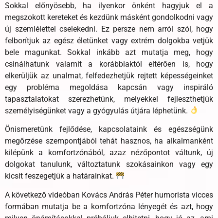
Sokkal előnyösebb, ha ilyenkor önként hagyjuk el a
megszokott kereteket és kezdünk másként gondolkodni vagy
új szemlélettel cselekedni. Ez persze nem arról szól, hogy
felborítjuk az egész életünket vagy extrém dolgokba vetjük
bele magunkat. Sokkal inkább azt mutatja meg, hogy
csinálhatunk valamit a korábbiaktól eltérően is, hogy
elkerüljük az unalmat, felfedezhetjük rejtett képességeinket
egy probléma megoldása kapcsán vagy inspiráló
tapasztalatokat szerezhetünk, melyekkel fejleszthetjük
személyiségünket vagy a gyógyulás útjára léphetünk.
Önismeretünk fejlődése, kapcsolataink és egészségünk
megőrzése szempontjából tehát hasznos, ha alkalmanként
kilépünk a komfortzónából, azaz nézőpontot váltunk, új
dolgokat tanulunk, változtatunk szokásainkon vagy egy
kicsit feszegetjük a határainkat.
A következő videóban Kovács András Péter humorista vicces
formában mutatja be a komfortzóna lényegét és azt, hogy