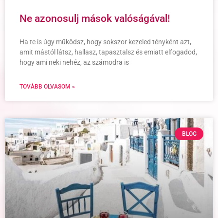
Ne azonosulj mások valóságával!
Ha te is úgy működsz, hogy sokszor kezeled tényként azt,
amit mástól látsz, hallasz, tapasztalsz és emiatt elfogadod,
hogy ami neki nehéz, az számodra is
TOVÁBB OLVASOM »
BLOG