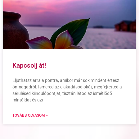
Kapcsolj át!
Eljuthatsz arra a pontra, amikor már sok mindent értesz
önmagadról. Ismered az elakadásod okát, megfejtetted a
sérülésed kiindulópontját, tisztán látod az ismétlődő
mintáidat és azt
TOVÁBB OLVASOM »