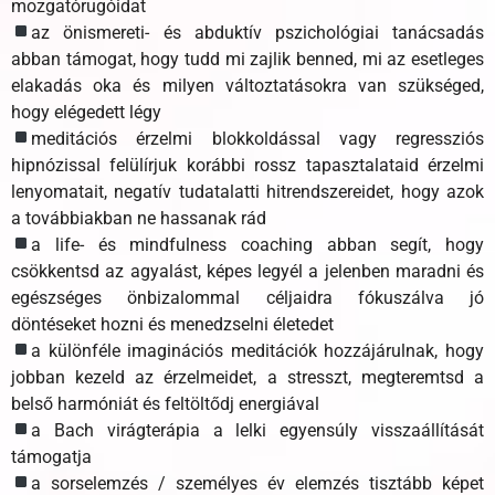
mozgatórugóidat
az önismereti- és abduktív pszichológiai tanácsadás
abban támogat, hogy tudd mi zajlik benned, mi az esetleges
elakadás oka és milyen változtatásokra van szükséged,
hogy elégedett légy
meditációs érzelmi blokkoldással vagy regressziós
hipnózissal felülírjuk korábbi rossz tapasztalataid érzelmi
lenyomatait, negatív tudatalatti hitrendszereidet, hogy azok
a továbbiakban ne hassanak rád
a life- és mindfulness coaching abban segít, hogy
csökkentsd az agyalást, képes legyél a jelenben maradni és
egészséges önbizalommal céljaidra fókuszálva jó
döntéseket hozni és menedzselni életedet
a különféle imaginációs meditációk hozzájárulnak, hogy
jobban kezeld az érzelmeidet, a stresszt, megteremtsd a
belső harmóniát és feltöltődj energiával
a Bach virágterápia a lelki egyensúly visszaállítását
támogatja
a sorselemzés / személyes év elemzés tisztább képet