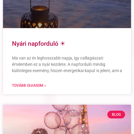
Nyári napforduló ☀
Ma van az év leghosszabb napja, így csillagászati
értelemben ez a nyár kezdete. A napforduló mindig
különleges esemény, hiszen energetikai kaput is jelent, ami a
TOVÁBB OLVASOM »
BLOG