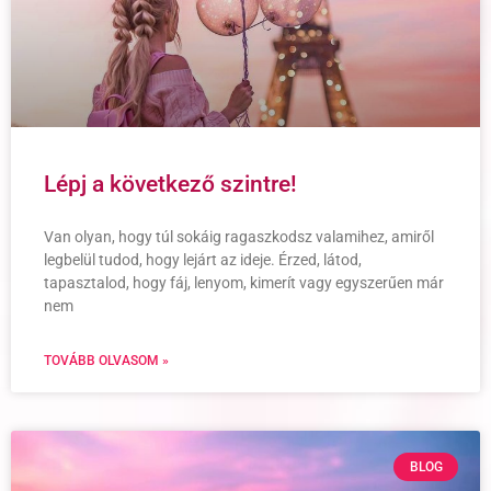
Lépj a következő szintre!
Van olyan, hogy túl sokáig ragaszkodsz valamihez, amiről
legbelül tudod, hogy lejárt az ideje. Érzed, látod,
tapasztalod, hogy fáj, lenyom, kimerít vagy egyszerűen már
nem
TOVÁBB OLVASOM »
BLOG