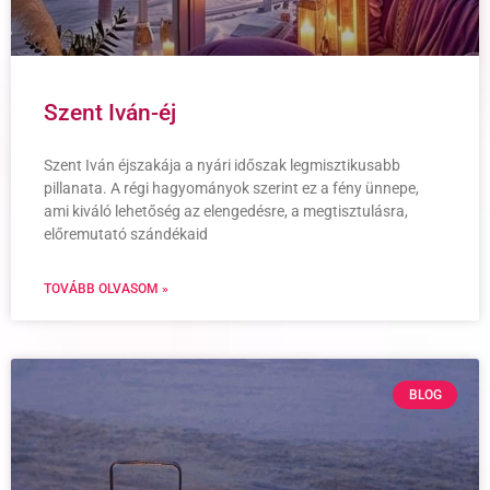
Szent Iván-éj
Szent Iván éjszakája a nyári időszak legmisztikusabb
pillanata. A régi hagyományok szerint ez a fény ünnepe,
ami kiváló lehetőség az elengedésre, a megtisztulásra,
előremutató szándékaid
TOVÁBB OLVASOM »
BLOG