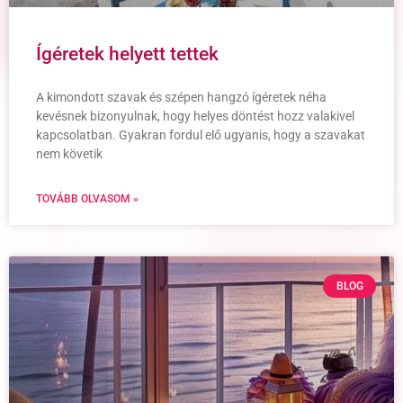
Ígéretek helyett tettek
A kimondott szavak és szépen hangzó ígéretek néha
kevésnek bizonyulnak, hogy helyes döntést hozz valakivel
kapcsolatban. Gyakran fordul elő ugyanis, hogy a szavakat
nem követik
TOVÁBB OLVASOM »
BLOG