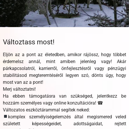
Változtass most!
Eljön az a pont az életedben, amikor rájössz, hogy többet
érdemelsz annál, mint amiben jelenleg vagy! Akár
párkapcsolatról, karrierről, önfejlesztésről vagy pénzügyi
stabilitásod megteremtéséről legyen szó, dönts úgy, hogy
most van az a pont!
Merj változtatni!
Ha ebben támogatásra van szükséged, jelentkezz be
hozzám személyes vagy online konzultációra! ☎
Változatos eszköztárammal segítek neked:
komplex személyiségelemzés által megismered veled
született képességeidet, adottságaidat, rejtett