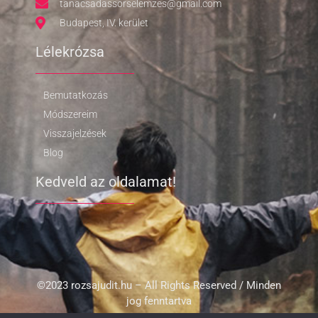
tanacsadassorselemzes@gmail.com
Budapest, IV. kerület
Lélekrózsa
Bemutatkozás
Módszereim
Visszajelzések
Blog
Kedveld az oldalamat!
©2023 rozsajudit.hu – All Rights Reserved / Minden
jog fenntartva