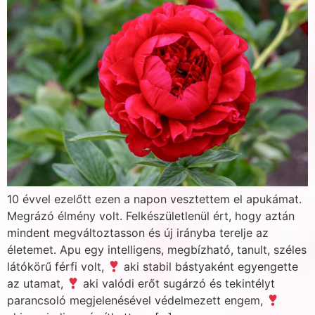
10 évvel ezelőtt ezen a napon vesztettem el apukámat.
Megrázó élmény volt. Felkészületlenül ért, hogy aztán
mindent megváltoztasson és új irányba terelje az
életemet. Apu egy intelligens, megbízható, tanult, széles
látókörű férfi volt,
aki stabil bástyaként egyengette
az utamat,
aki valódi erőt sugárzó és tekintélyt
parancsoló megjelenésével védelmezett engem,