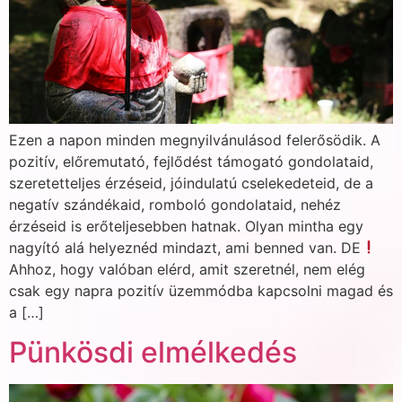
Ezen a napon minden megnyilvánulásod felerősödik. A
pozitív, előremutató, fejlődést támogató gondolataid,
szeretetteljes érzéseid, jóindulatú cselekedeteid, de a
negatív szándékaid, romboló gondolataid, nehéz
érzéseid is erőteljesebben hatnak. Olyan mintha egy
nagyító alá helyeznéd mindazt, ami benned van. DE
Ahhoz, hogy valóban elérd, amit szeretnél, nem elég
csak egy napra pozitív üzemmódba kapcsolni magad és
a […]
Pünkösdi elmélkedés