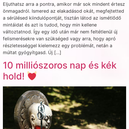
Eljuthatsz arra a pontra, amikor már sok mindent értesz
önmagadról. Ismered az elakadásod okát, megfejtetted
a sérülésed kiindulópontját, tisztán látod az ismétlődő
mintáidat és azt is tudod, hogy min kellene
változtatnod. Így egy idő után már nem feltétlenül új
felismerésekre van szükséged vagy arra, hogy apró
részletességgel kielemezz egy problémát, netán a
múltat gyógyítgasd. Új […]
10 milliószoros nap és kék
hold!