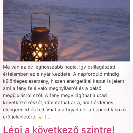
Ma van az év leghosszabb napja, így csillagászati
értelemben ez a nyár kezdete. A napforduló mindig
különleges esemény, hiszen energetikai kaput is jelent,
ami a fény felé való megnyílásról és a belső
megújulásról szól. A fény megvilágíthatja utad
következő részét, rámutathat arra, amit érdemes
elengedned és felhívhatja a figyelmet a benned lakozó
erő jelenlétére.
[…]
Lépj a következő szintre!