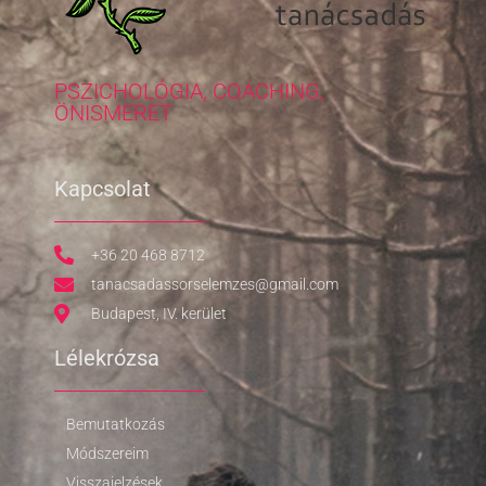
PSZICHOLÓGIA, COACHING,
ÖNISMERET
Kapcsolat
+36 20 468 8712
tanacsadassorselemzes@gmail.com
Budapest, IV. kerület
Lélekrózsa
Bemutatkozás
Módszereim
Visszajelzések