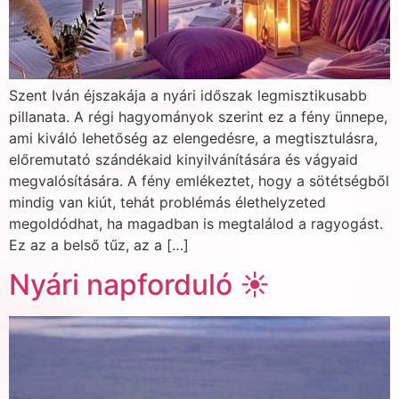
Szent Iván éjszakája a nyári időszak legmisztikusabb
pillanata. A régi hagyományok szerint ez a fény ünnepe,
ami kiváló lehetőség az elengedésre, a megtisztulásra,
előremutató szándékaid kinyilvánítására és vágyaid
megvalósítására. A fény emlékeztet, hogy a sötétségből
mindig van kiút, tehát problémás élethelyzeted
megoldódhat, ha magadban is megtalálod a ragyogást.
Ez az a belső tűz, az a […]
Nyári napforduló ☀