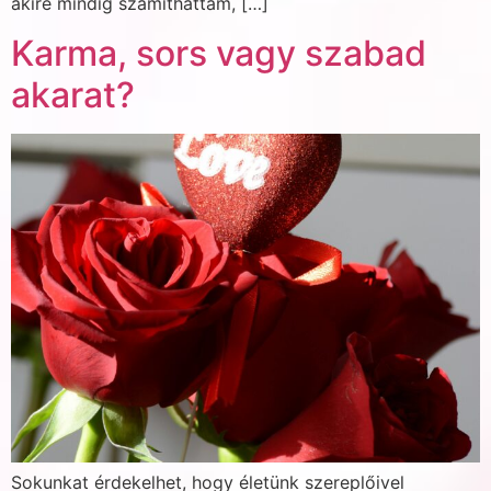
akire mindig számíthattam, […]
Karma, sors vagy szabad
akarat?
Sokunkat érdekelhet, hogy életünk szereplőivel