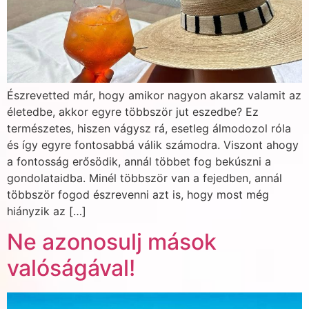
Észrevetted már, hogy amikor nagyon akarsz valamit az
életedbe, akkor egyre többször jut eszedbe? Ez
természetes, hiszen vágysz rá, esetleg álmodozol róla
és így egyre fontosabbá válik számodra. Viszont ahogy
a fontosság erősödik, annál többet fog bekúszni a
gondolataidba. Minél többször van a fejedben, annál
többször fogod észrevenni azt is, hogy most még
hiányzik az […]
Ne azonosulj mások
valóságával!